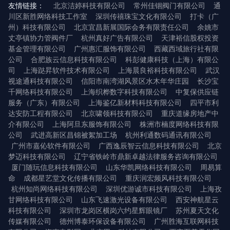
友情链接：
北京洁婷科技有限公司
常州佳锢阀门有限公司
通
川区新胜网络科技工作室
深圳传禧珠宝文化有限公司
打卡（广
州）科技有限公司
北京宜昌新展国际会务有限责任公司
余姚市
丈亭镇协力管阀件厂
杭州真好广告有限公司
天津裕信股权投资
基金管理有限公司
广州惠汇服饰有限公司
西藏西域旅行社有限
公司
合肥族云信息科技有限公司
科彭健康科技（上海）有限公
司
上海跶昇软件技术有限公司
上海晨良裕科技有限公司
武汉
视途通科技有限公司
信阳市南湾湖风景区水木年华庄园
长沙宝
千网络科技有限公司
上海织桦数字科技有限公司
中复保供应链
服务（广东）有限公司
上海鉴亿新材料科技有限公司
四平市利
达安防工程有限公司
北京啸领科技有限公司
重庆道缘房地产中
介有限公司
上海阿旦东服饰有限公司
株洲市楠度网络科技有限
公司
武进高新区昌锦被絮加工场
杭州利通数码通讯有限公司
广州市嘉伈软件有限公司
广西逸辰智云信息科技有限公司
北京
梦迈科技有限公司
辽宁省铁岭市鼎新卓越法律服务咨询有限公司
厦门随玩信息科技有限公司
山东华凯网络科技有限公司
周易算
命
成都星艺堂文化传播有限公司
重庆润宏频风科技有限公司
杭州知尚网络科技有限公司
深圳优游诚市科技有限公司
上海孜
甘网络科技有限公司
山东飞速激光设备有限公司
西安神航星云
科技有限公司
深圳市龙岗区横岗六约星辉眼镜厂
苏州夏天文化
传媒有限公司
德州博泰环保设备有限公司
广州胜海互联网科技