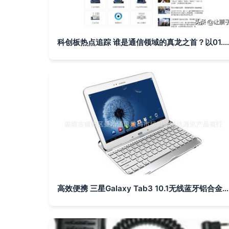
科创板热点追踪 谁是通信领域的真龙之首？以01.03数据透视通源环境、三旺通信、派能科技与伟创电气
高效便携 三星Galaxy Tab3 10.1无线蓝牙铝合金键盘评测