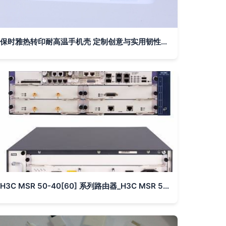
保时雅热转印耐高温手机壳 定制创意与实用韧性的完美结合
H3C MSR 50-40[60] 系列路由器_H3C MSR 50-40[60] 系列路由器价格_H3C MSR 50-40[60] 系列路由器厂家_通信产品 - 到中国网库