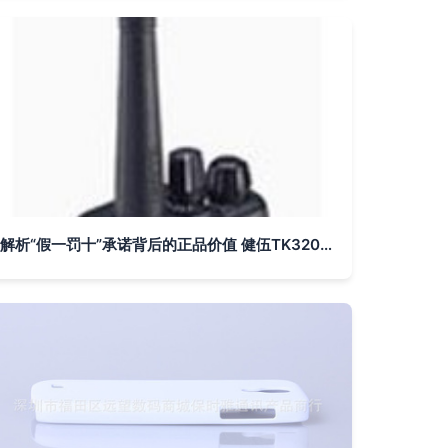
解析“假一罚十”承诺背后的正品价值 健伍TK3207G/TK2207G对讲机深度使用测评