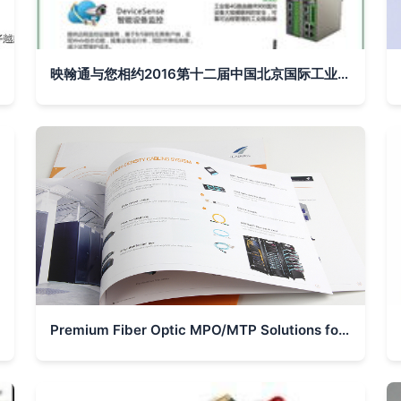
映翰通与您相约2016第十二届中国北京国际工业自动化展览会 通信产品引领智能制造新潮流
Premium Fiber Optic MPO/MTP Solutions for 5G Communication – Corporate Brochure