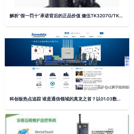
解析“假一罚十”承诺背后的正品价值 健伍TK3207G/TK2207G对讲机深度使用测评
科创板热点追踪 谁是通信领域的真龙之首？以01.03数据透视通源环境、三旺通信、派能科技与伟创电气