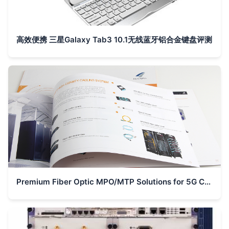
高效便携 三星Galaxy Tab3 10.1无线蓝牙铝合金键盘评测
Premium Fiber Optic MPO/MTP Solutions for 5G Communication – Corporate Brochure